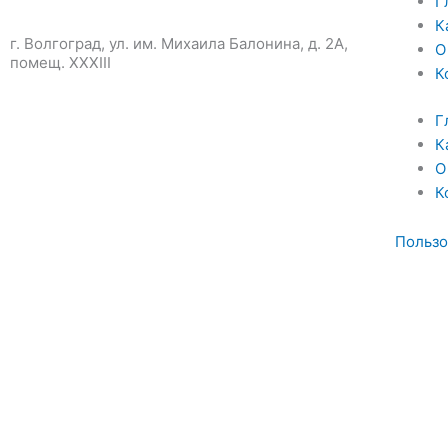
Г
К
г. Волгоград, ул. им. Михаила Балонина, д. 2А,
О
помещ. XXXIII
К
Г
К
О
К
Пользо
Заполните форму